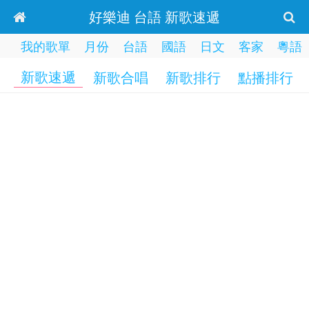
好樂迪 台語 新歌速遞
我的歌單
月份
台語
國語
日文
客家
粵語
新歌速遞
新歌合唱
新歌排行
點播排行