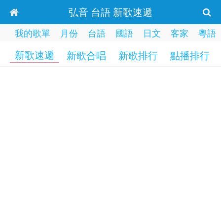
弘音 台語 新歌速遞
我的歌單
月份
台語
國語
日文
客家
粵語
新歌速遞
新歌合唱
新歌排行
點播排行