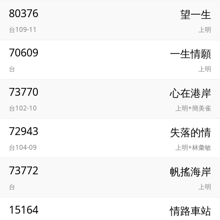
80376
望一生
台109-11
上明
70609
一生情願
台
上明
73770
心在港岸
台102-10
上明+簡美雀
72943
失落的情
台104-09
上明+林彙敏
73772
帆搖海岸
台
上明
15164
情路車站