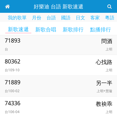
好樂迪 台語 新歌速遞
我的歌單
月份
台語
國語
日文
客家
粵語
新歌速遞
新歌合唱
新歌排行
點播排行
71893
問酒
台
上明
80362
心找路
台109-10
上明
71889
另一半
台100-02
上明+慧璇
74336
教袂乖
台106-04
上明