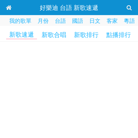
好樂迪 台語 新歌速遞
我的歌單
月份
台語
國語
日文
客家
粵語
新歌速遞
新歌合唱
新歌排行
點播排行