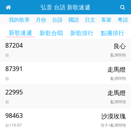
弘音 台語 新歌速遞
我的歌單
月份
台語
國語
日文
客家
粵語
新歌速遞
新歌合唱
新歌排行
點播排行
87204
良心
台
亂彈阿翔
87391
走馬燈
台
亂彈阿翔
22995
走馬燈
台
亂彈阿翔
98463
沙漠玫瑰
台110-07
浩子+亂彈阿翔