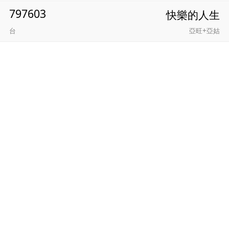
797603
快樂的人生
台
亞旺+亞姑