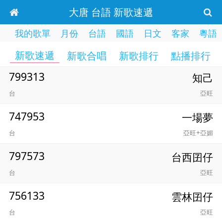
大唐 台語 新歌速遞
我的歌單
月份
台語
國語
日文
客家
粵語
新歌速遞
新歌合唱
新歌排行
點播排行
799313
知己
台
亞旺
747953
一場夢
台
亞旺+亞媚
797573
台西囝仔
台
亞旺
756133
雲林囝仔
台
亞旺