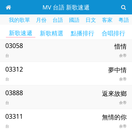
MV 台語 新歌速遞
我的歌單
月份
台語
國語
日文
客家
粵語
新歌速遞
新歌精選
點播排行
合唱排行
03058
惜情
台
余帝
03312
夢中情
台
余帝
03888
返來故鄉
台
余帝
03311
無情的你
台
余帝