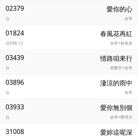
02379
愛你的心
台
余帝
01824
春風花再紅
台098-12
余帝+林美美
03439
情路咱來行
台
周雅芳+余帝
03896
淒涼的雨中
台
余帝
03933
愛你無別個
台
余帝+鄭琇月
31008
愛妳這呢深