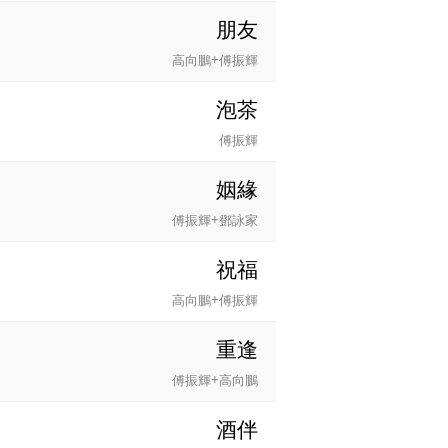
朋友
高向鵬+傅振輝
泡茶
傅振輝
姻緣
傅振輝+鄧詠家
祝福
高向鵬+傅振輝
重逢
傅振輝+高向鵬
酒伴