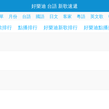
好樂迪 台語 新歌速遞
單
月份
台語
國語
日文
客家
粵語
英文歌
歌排行
點播排行
好樂迪新歌排行
好樂迪點播