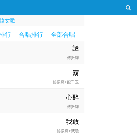
韓文歌
排行
合唱排行
全部合唱
一字部
二字部
謎
傅振輝
霧
傅振輝+龍千玉
心醉
傅振輝
我敢
傅振輝+慧璇