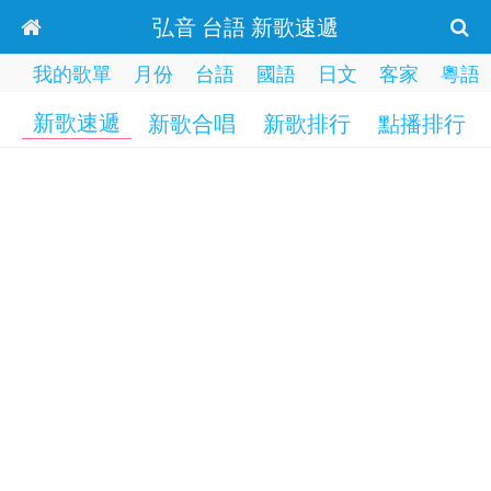
弘音 台語 新歌速遞
我的歌單
月份
台語
國語
日文
客家
粵語
新歌速遞
新歌合唱
新歌排行
點播排行