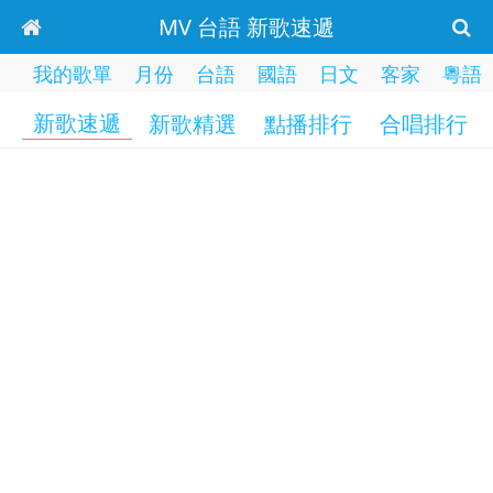
MV 台語 新歌速遞
我的歌單
月份
台語
國語
日文
客家
粵語
新歌速遞
新歌精選
點播排行
合唱排行