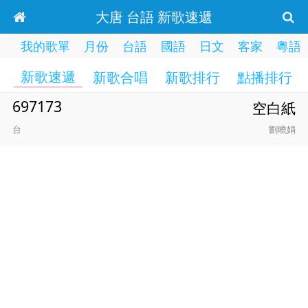
大唐 台語 新歌速遞
我的歌單
月份
台語
國語
日文
客家
粵語
新歌速遞
新歌合唱
新歌排行
點播排行
697173
空白紙
台
劉曉娟