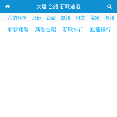
大唐 台語 新歌速遞
我的歌單
月份
台語
國語
日文
客家
粵語
新歌速遞
新歌合唱
新歌排行
點播排行