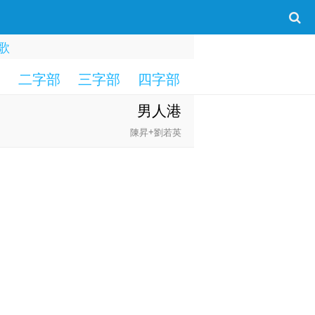
歌
部
二字部
三字部
四字部
五字部
六字部
男人港
陳昇+劉若英