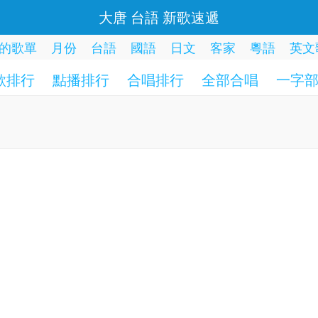
大唐 台語 新歌速遞
的歌單
月份
台語
國語
日文
客家
粵語
英文
歌排行
點播排行
合唱排行
全部合唱
一字