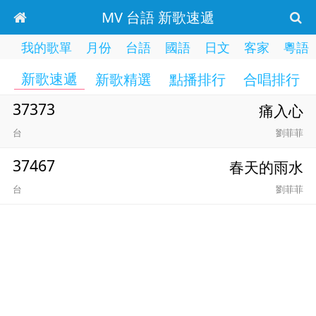
MV 台語 新歌速遞
我的歌單
月份
台語
國語
日文
客家
粵語
新歌速遞
新歌精選
點播排行
合唱排行
37373
痛入心
台
劉菲菲
37467
春天的雨水
台
劉菲菲