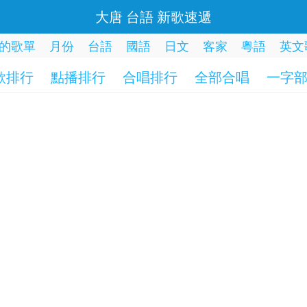
大唐 台語 新歌速遞
的歌單
月份
台語
國語
日文
客家
粵語
英文
歌排行
點播排行
合唱排行
全部合唱
一字