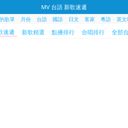
MV 台語 新歌速遞
的歌單
月份
台語
國語
日文
客家
粵語
英文
歌速遞
新歌精選
點播排行
合唱排行
全部