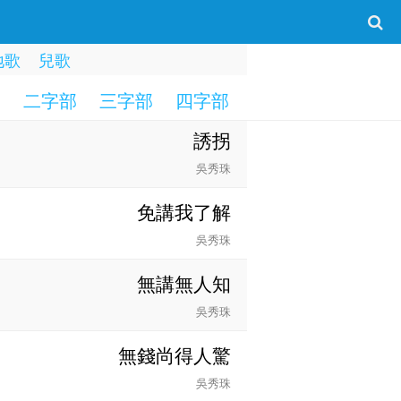
地歌
兒歌
部
二字部
三字部
四字部
五字部
六字部
誘拐
吳秀珠
免講我了解
吳秀珠
無講無人知
吳秀珠
無錢尚得人驚
吳秀珠