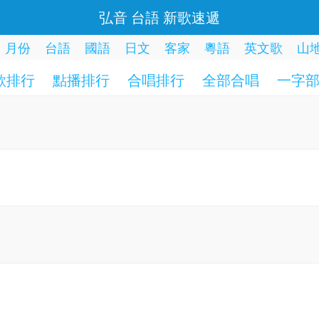
弘音 台語 新歌速遞
月份
台語
國語
日文
客家
粵語
英文歌
山
歌排行
點播排行
合唱排行
全部合唱
一字