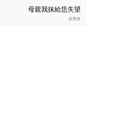
母親我抹給恁失望
吳秀珠