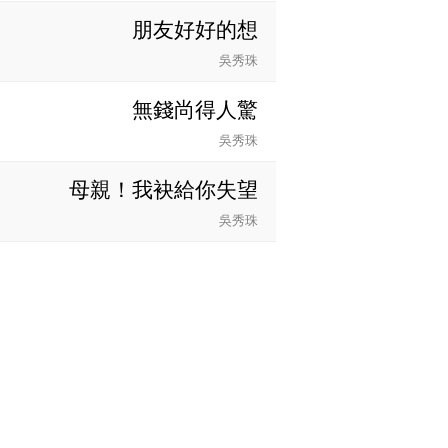
朋友好好的想
吳秀珠
無錢尚得人驚
吳秀珠
母親！我袂給你失望
吳秀珠