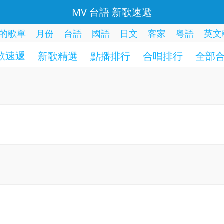
MV 台語 新歌速遞
的歌單
月份
台語
國語
日文
客家
粵語
英文
歌速遞
新歌精選
點播排行
合唱排行
全部