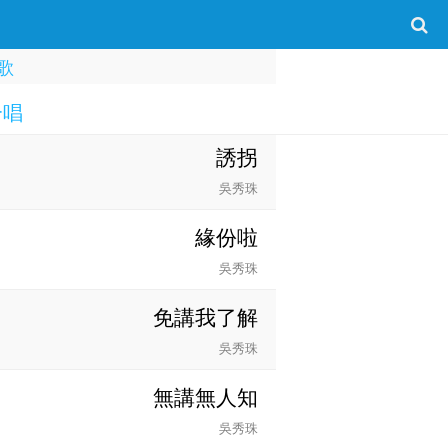
歌
合唱
誘拐
吳秀珠
緣份啦
吳秀珠
免講我了解
吳秀珠
無講無人知
吳秀珠