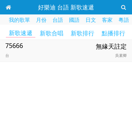
好樂迪 台語 新歌速遞
我的歌單
月份
台語
國語
日文
客家
粵語
新歌速遞
新歌合唱
新歌排行
點播排行
75666
無緣天註定
台
吳素卿