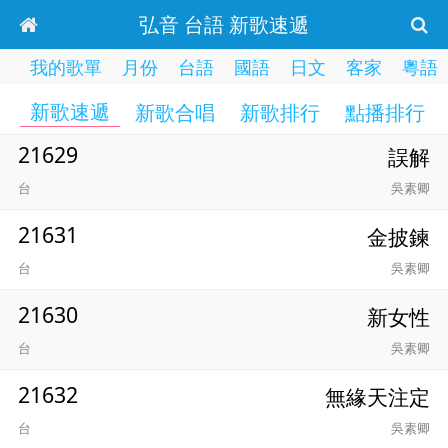
弘音 台語 新歌速遞
我的歌單
月份
台語
國語
日文
客家
粵語
新歌速遞
新歌合唱
新歌排行
點播排行
21629
誤解
台
吳素卿
21631
金披鍊
台
吳素卿
21630
新女性
台
吳素卿
21632
無緣天注定
台
吳素卿