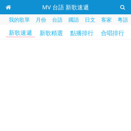
MV 台語 新歌速遞
我的歌單
月份
台語
國語
日文
客家
粵語
新歌速遞
新歌精選
點播排行
合唱排行