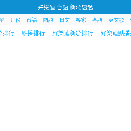
好樂迪 台語 新歌速遞
單
月份
台語
國語
日文
客家
粵語
英文歌
歌排行
點播排行
好樂迪新歌排行
好樂迪點播