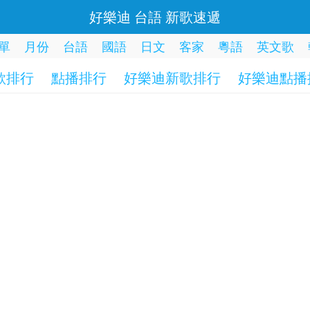
好樂迪 台語 新歌速遞
單
月份
台語
國語
日文
客家
粵語
英文歌
歌排行
點播排行
好樂迪新歌排行
好樂迪點播