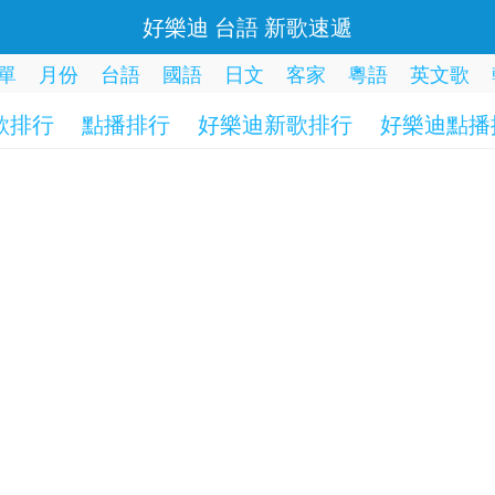
好樂迪 台語 新歌速遞
單
月份
台語
國語
日文
客家
粵語
英文歌
歌排行
點播排行
好樂迪新歌排行
好樂迪點播