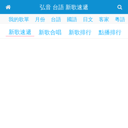
弘音 台語 新歌速遞
我的歌單
月份
台語
國語
日文
客家
粵語
新歌速遞
新歌合唱
新歌排行
點播排行