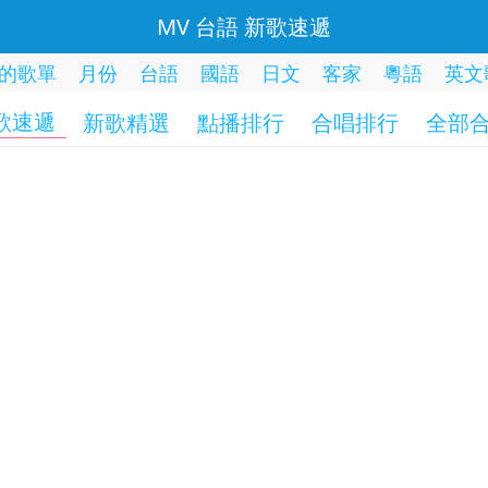
MV 台語 新歌速遞
的歌單
月份
台語
國語
日文
客家
粵語
英文
歌速遞
新歌精選
點播排行
合唱排行
全部