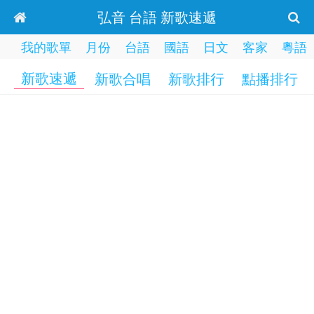
弘音 台語 新歌速遞
我的歌單
月份
台語
國語
日文
客家
粵語
新歌速遞
新歌合唱
新歌排行
點播排行