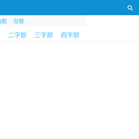
地歌
兒歌
部
二字部
三字部
四字部
五字部
六字部