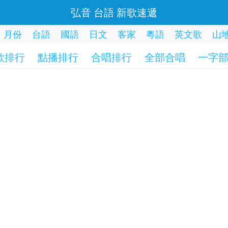
弘音 台語 新歌速遞
月份
台語
國語
日文
客家
粵語
英文歌
山
歌排行
點播排行
合唱排行
全部合唱
一字