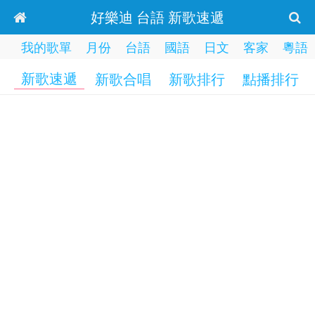
好樂迪 台語 新歌速遞
我的歌單
月份
台語
國語
日文
客家
粵語
新歌速遞
新歌合唱
新歌排行
點播排行