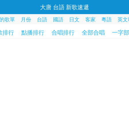
大唐 台語 新歌速遞
的歌單
月份
台語
國語
日文
客家
粵語
英文
歌排行
點播排行
合唱排行
全部合唱
一字