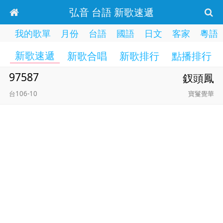
弘音 台語 新歌速遞
我的歌單
月份
台語
國語
日文
客家
粵語
新歌速遞
新歌合唱
新歌排行
點播排行
97587
釵頭鳳
台106-10
寶鬘覺華