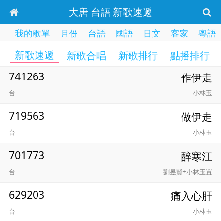
大唐 台語 新歌速遞
我的歌單
月份
台語
國語
日文
客家
粵語
新歌速遞
新歌合唱
新歌排行
點播排行
741263
作伊走
台
小林玉
719563
做伊走
台
小林玉
701773
醉寒江
台
劉昱賢+小林玉置
629203
痛入心肝
台
小林玉