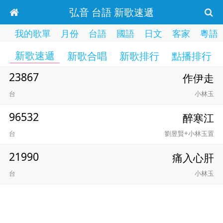
弘音 台語 新歌速遞
我的歌單
月份
台語
國語
日文
客家
粵語
新歌速遞
新歌合唱
新歌排行
點播排行
23867
作伊走
台
小林玉
96532
醉寒江
台
劉昱賢+小林玉置
21990
痛入心肝
台
小林玉