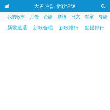
大唐 台語 新歌速遞
我的歌單
月份
台語
國語
日文
客家
粵語
新歌速遞
新歌合唱
新歌排行
點播排行