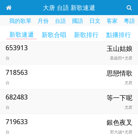
大唐 台語 新歌速遞
我的歌單
月份
台語
國語
日文
客家
粵語
新歌速遞
新歌合唱
新歌排行
點播排行
653913
玉山姑娘
台
葉啟田+尤君
718563
思戀情歌
台
尤君
682483
等一下呢
台
尤君
719633
銀色夜叉
台
郭大誠+尤君