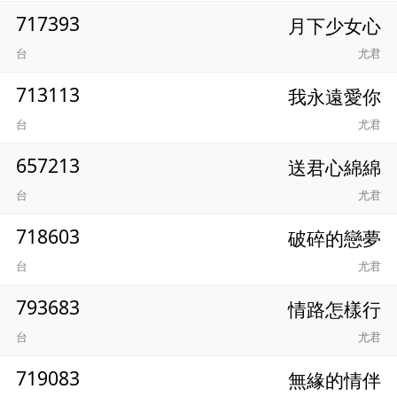
717393
月下少女心
台
尤君
713113
我永遠愛你
台
尤君
657213
送君心綿綿
台
尤君
718603
破碎的戀夢
台
尤君
793683
情路怎樣行
台
尤君
719083
無緣的情伴