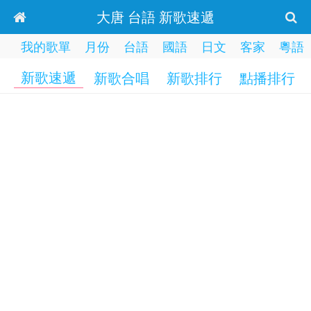
大唐 台語 新歌速遞
我的歌單
月份
台語
國語
日文
客家
粵語
新歌速遞
新歌合唱
新歌排行
點播排行