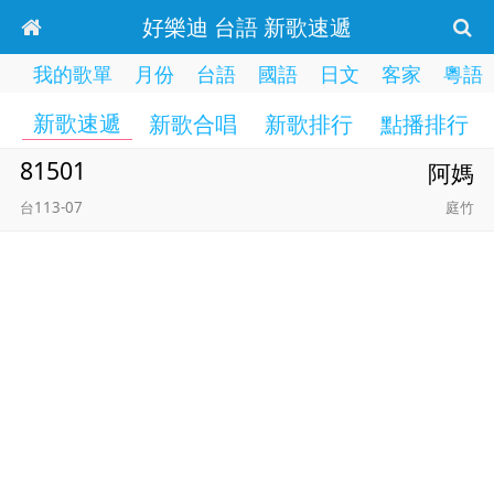
好樂迪 台語 新歌速遞
我的歌單
月份
台語
國語
日文
客家
粵語
新歌速遞
新歌合唱
新歌排行
點播排行
81501
阿媽
台113-07
庭竹