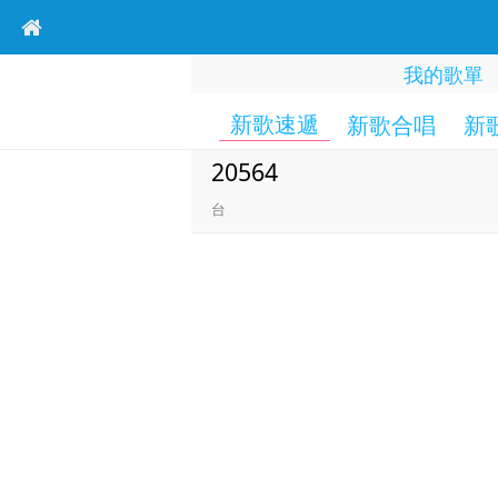
我的歌單
新歌速遞
新歌合唱
新
20564
台