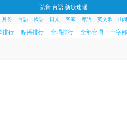
弘音 台語 新歌速遞
月份
台語
國語
日文
客家
粵語
英文歌
山
歌排行
點播排行
合唱排行
全部合唱
一字