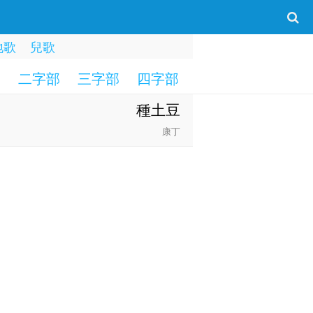
地歌
兒歌
部
二字部
三字部
四字部
五字部
六字部
種土豆
康丁