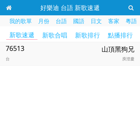
好樂迪 台語 新歌速遞
我的歌單
月份
台語
國語
日文
客家
粵語
新歌速遞
新歌合唱
新歌排行
點播排行
76513
山頂黑狗兄
台
庾澄慶