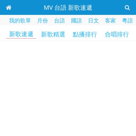
MV 台語 新歌速遞
我的歌單
月份
台語
國語
日文
客家
粵語
新歌速遞
新歌精選
點播排行
合唱排行