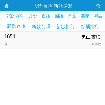
弘音 台語 新歌速遞
我的歌單
月份
台語
國語
日文
客家
粵語
新歌速遞
新歌合唱
新歌排行
點播排行
16511
黑白晝映
台
張學友