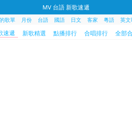
MV 台語 新歌速遞
的歌單
月份
台語
國語
日文
客家
粵語
英文
歌速遞
新歌精選
點播排行
合唱排行
全部