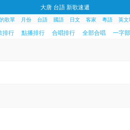
大唐 台語 新歌速遞
的歌單
月份
台語
國語
日文
客家
粵語
英文
歌排行
點播排行
合唱排行
全部合唱
一字