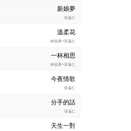
新娘夢
張瀛仁
溫柔花
林俊彥+張瀛仁
一杯相思
林俊彥+張瀛仁
今夜情歌
張瀛仁
分手的話
張瀛仁
天生一對