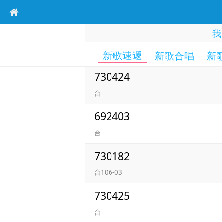
我
新歌速遞
新歌合唱
新
730424
台
692403
台
730182
台106-03
730425
台