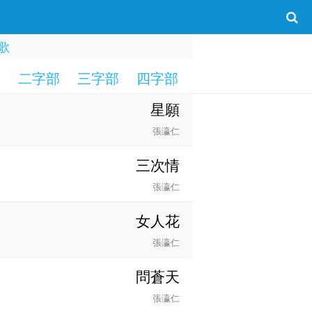
歌
部
二字部
三字部
四字部
五字部
六字部
星願
張瀛仁
三次情
張瀛仁
女人花
張瀛仁
問蒼天
張瀛仁