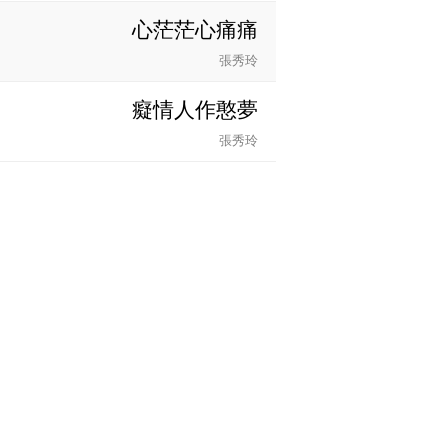
心茫茫心痛痛
張秀玲
癡情人作憨夢
張秀玲