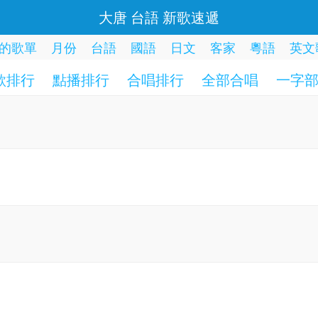
大唐 台語 新歌速遞
的歌單
月份
台語
國語
日文
客家
粵語
英文
歌排行
點播排行
合唱排行
全部合唱
一字