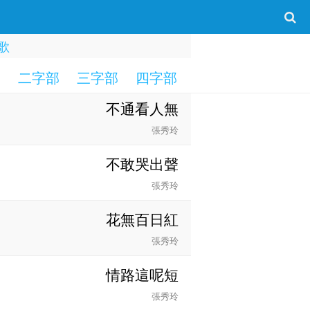
歌
部
二字部
三字部
四字部
五字部
六字部
不通看人無
張秀玲
不敢哭出聲
張秀玲
花無百日紅
張秀玲
情路這呢短
張秀玲