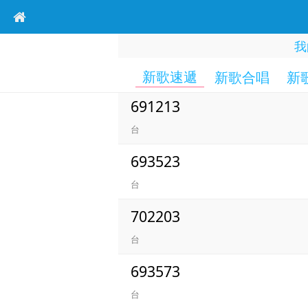
我
新歌速遞
新歌合唱
新
691213
台
693523
台
702203
台
693573
台