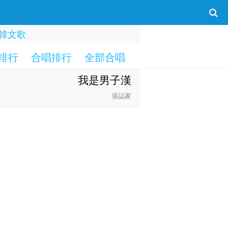
韓文歌
排行
合唱排行
全部合唱
一字部
二字部
我是男子漢
張誌家