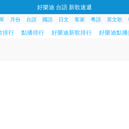
好樂迪 台語 新歌速遞
單
月份
台語
國語
日文
客家
粵語
英文歌
歌排行
點播排行
好樂迪新歌排行
好樂迪點播