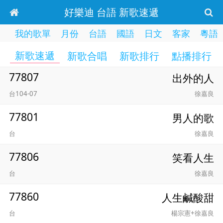
好樂迪 台語 新歌速遞
我的歌單
月份
台語
國語
日文
客家
粵語
新歌速遞
新歌合唱
新歌排行
點播排行
77807
出外的人
台104-07
徐嘉良
77801
男人的歌
台
徐嘉良
77806
笑看人生
台
徐嘉良
77860
人生鹹酸甜
台
楊宗憲+徐嘉良