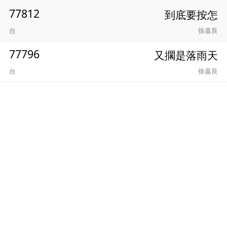
77812
到底要按怎
台
徐嘉良
77796
又擱是落雨天
台
徐嘉良