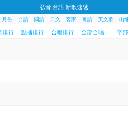
弘音 台語 新歌速遞
月份
台語
國語
日文
客家
粵語
英文歌
山
歌排行
點播排行
合唱排行
全部合唱
一字