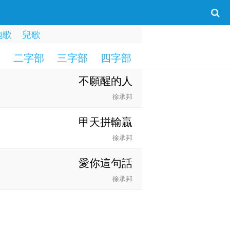
地歌
兒歌
部
二字部
三字部
四字部
五字部
六字部
不願醒的人
徐承邦
甲天拼輸贏
徐承邦
愛你這句話
徐承邦