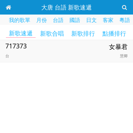
大唐 台語 新歌速遞
我的歌單
月份
台語
國語
日文
客家
粵語
新歌速遞
新歌合唱
新歌排行
點播排行
717373
女暴君
台
慧卿