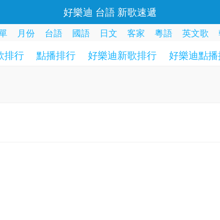
好樂迪 台語 新歌速遞
單
月份
台語
國語
日文
客家
粵語
英文歌
歌排行
點播排行
好樂迪新歌排行
好樂迪點播