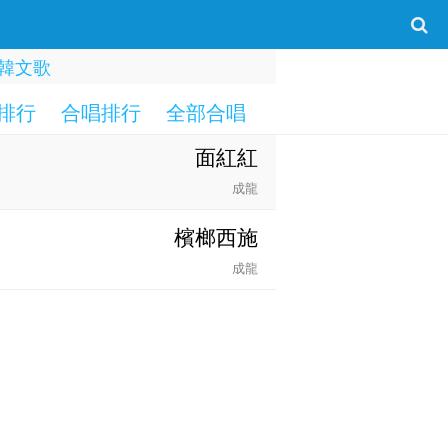
韓文歌
排行
合唱排行
全部合唱
一字部
二字部
面紅紅
成龍
檳榔西施
成龍