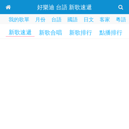
好樂迪 台語 新歌速遞
我的歌單
月份
台語
國語
日文
客家
粵語
新歌速遞
新歌合唱
新歌排行
點播排行